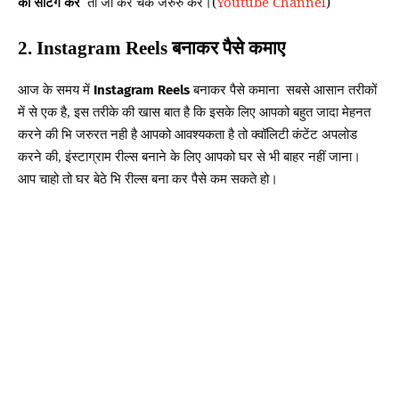
की सेटिंग करे
तो जा कर चेक जरुरु करे
।(
Youtube Channel
)
बनाकर
पैसे
कमाए
2. Instagram Reels
आज
के
समय
में
बनाकर
पैसे
कमाना
सबसे
आसान
तरीकों
Instagram Reels
में
से
एक
है
इस
तरीके
की
खास
बात
है
कि
इसके
लिए
आपको बहुत जादा मेहनत
,
करने की भि जरुरत नही है
आपको
आवश्यकता
है
तो
क्वॉलिटी
कंटेंट
अपलोड
करने
की
इंस्टाग्राम
रील्स
बनाने
के
लिए
आपको
घर
से
भी
बाहर
नहीं
जाना।
,
आप चाहो तो घर बेठे भि रील्स बना कर पैसे कम सकते हो
।