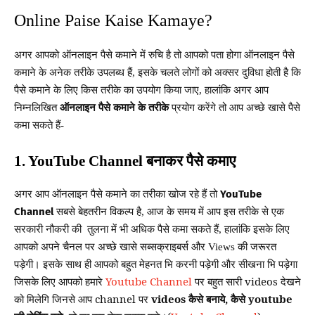
Online Paise Kaise Kamaye?
अगर
आपको
ऑनलाइन
पैसे
कमाने
में
रुचि
है
तो
आपको
पता
होगा
ऑनलाइन
पैसे
कमाने
के
अनेक
तरीके
उपलब्ध
हैं
इसके
चलते
लोगों
को
अक्सर
दुविधा
होती
है
कि
,
पैसे
कमाने
के
लिए
किस
तरीके
का
उपयोग
किया
जाए
हालांकि
अगर
आप
,
निम्नलिखित
ऑनलाइन
पैसे
कमाने
के
तरीके
प्रयोग
करेंगे
तो
आप
अच्छे
खासे
पैसे
कमा
सकते
हैं
-
बनाकर
पैसे
कमाए
1. YouTube Channel
अगर
आप
ऑनलाइन
पैसे
कमाने
का
तरीका
खोज
रहे
हैं
तो
YouTube
सबसे
बेहतरीन
विकल्प
है
आज
के
समय
में
आप
इस
तरीके
से
एक
Channel
,
सरकारी
नौकरी
तुलना
में
भी
अधिक
पैसे
कमा
सकते
हैं
हालांकि
इसके
लिए
की
,
आपको
अपने
चैनल
पर
अच्छे
खासे
सब्सक्राइबर्स
और
की
जरूरत
Views
पड़ेगी। इसके साथ ही आपको बहुत मेहनत भि करनी पड़ेगी और सीखना भि पड़ेगा
जिसके लिए आपको हमारे
Youtube Channel
पर बहुत सारी videos देखने
को मिलेगि जिनसे आप channel पर
videos कैसे बनाये, कैसे youtube